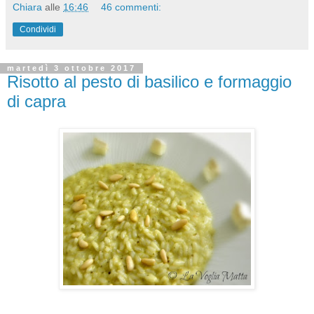
Chiara
alle
16:46
46 commenti:
Condividi
martedì 3 ottobre 2017
Risotto al pesto di basilico e formaggio
di capra