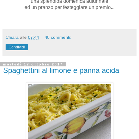
una splendida domenica autunnale
ed un pranzo per festeggiare un premio...
Chiara
alle
07:44
48 commenti:
Condividi
martedì 17 ottobre 2017
Spaghettini al limone e panna acida