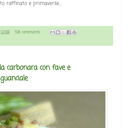
o raffinato e primaverile...
e
12:09
58 commenti:
lla carbonara con fave e
guanciale