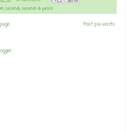
e
07:46
31 commenti:
ri
,
secondi
,
secondi di pesce
page
Post più vecchi