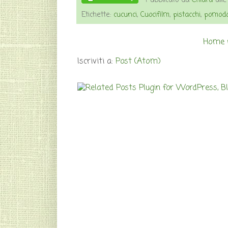
Pubblicato da
Chiara
all
Etichette:
cucunci
,
Cuocifilm
,
pistacchi
,
pomodo
Home 
Iscriviti a:
Post (Atom)