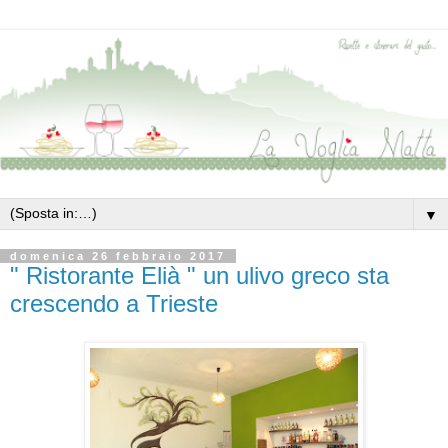
▼
domenica 26 febbraio 2017
" Ristorante Elià " un ulivo greco sta
crescendo a Trieste