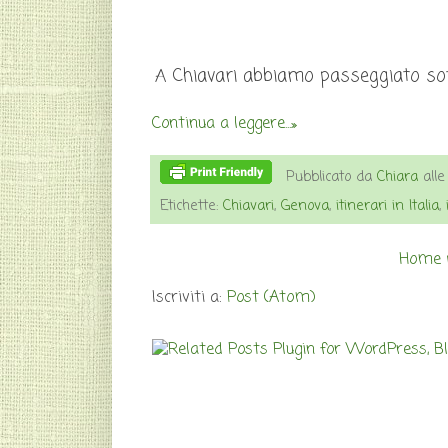
A Chiavari abbiamo passeggiato sott
Continua a leggere...»
Pubblicato da
Chiara
all
Etichette:
Chiavari
,
Genova
,
itinerari in Italia
,
Home 
Iscriviti a:
Post (Atom)