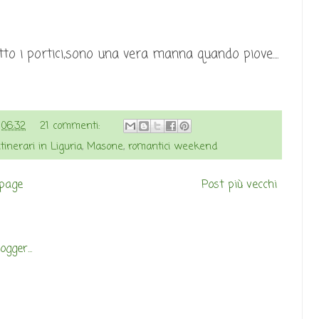
o i portici,sono una vera manna quando piove....
e
06:32
21 commenti:
itinerari in Liguria
,
Masone
,
romantici weekend
page
Post più vecchi