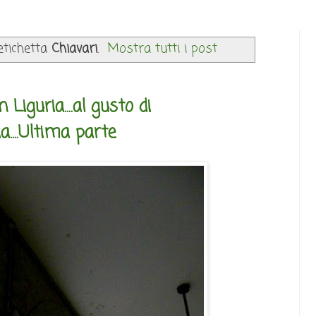
etichetta
Chiavari
.
Mostra tutti i post
Liguria....al gusto di
ia....Ultima parte