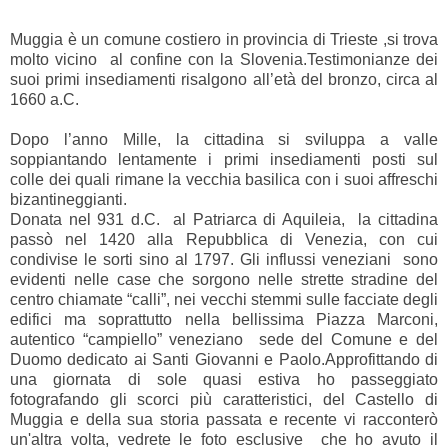
Muggia è un comune costiero in provincia di Trieste ,si trova
molto vicino al confine con la Slovenia.Testimonianze dei
suoi primi insediamenti risalgono all’età del bronzo, circa al
1660 a.C.
Dopo l’anno Mille, la cittadina si sviluppa a valle
soppiantando lentamente i primi insediamenti posti sul
colle dei quali rimane la vecchia basilica con i suoi affreschi
bizantineggianti.
Donata nel 931 d.C. al Patriarca di Aquileia, la cittadina
passò nel 1420 alla Repubblica di Venezia, con cui
condivise le sorti sino al 1797. Gli influssi veneziani sono
evidenti nelle case che sorgono nelle strette stradine del
centro chiamate “calli”, nei vecchi stemmi sulle facciate degli
edifici ma soprattutto nella bellissima Piazza Marconi,
autentico “campiello” veneziano sede del Comune e del
Duomo dedicato ai Santi Giovanni e Paolo.Approfittando di
una giornata di sole quasi estiva ho passeggiato
fotografando gli scorci più caratteristici, del Castello di
Muggia e della sua storia passata e recente vi racconterò
un'altra volta, vedrete le foto esclusive che ho avuto il