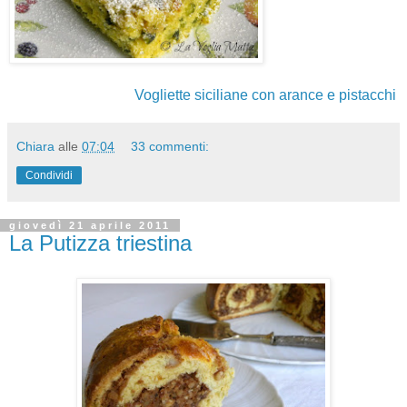
Vogliette siciliane con arance e pistacchi
Chiara
alle
07:04
33 commenti:
Condividi
giovedì 21 aprile 2011
La Putizza triestina