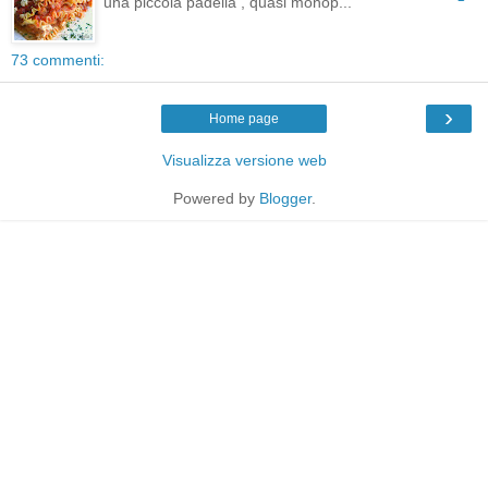
una piccola padella , quasi monop...
73 commenti:
›
Home page
Visualizza versione web
Powered by
Blogger
.