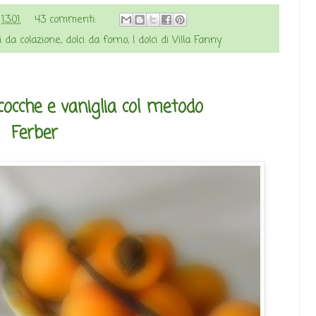
e
13:01
43 commenti:
i da colazione
,
dolci da forno
,
I dolci di Villa Fanny
cocche e vaniglia col metodo
Ferber