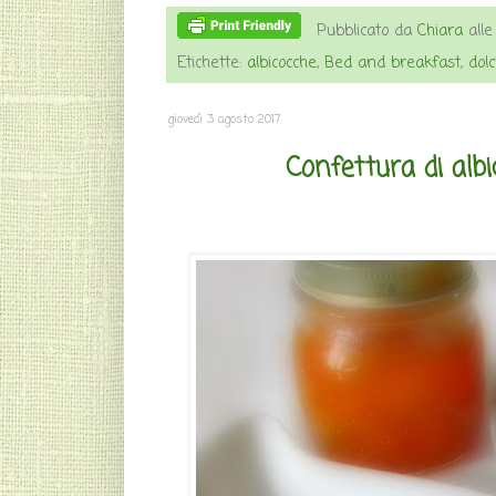
Pubblicato da
Chiara
all
Etichette:
albicocche
,
Bed and breakfast
,
dolc
giovedì 3 agosto 2017
Confettura di albi