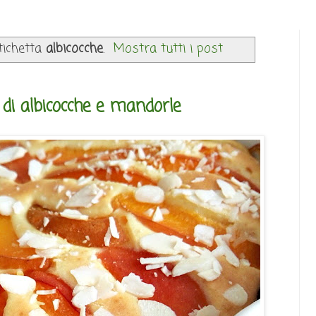
tichetta
albicocche
.
Mostra tutti i post
di albicocche e mandorle