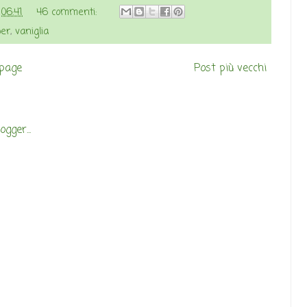
e
06:41
46 commenti:
ber
,
vaniglia
page
Post più vecchi