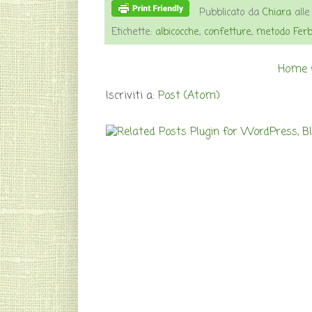
Pubblicato da
Chiara
all
Etichette:
albicocche
,
confetture
,
metodo Fer
Home 
Iscriviti a:
Post (Atom)