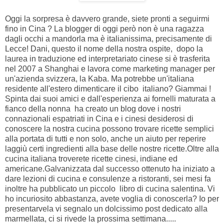
Oggi la sorpresa è davvero grande, siete pronti a seguirmi
fino in Cina ? La blogger di oggi però non è una ragazza
dagli occhi a mandorla ma è italianissima, precisamente di
Lecce! Dani, questo il nome della nostra ospite, dopo la
laurea in traduzione ed interpretariato cinese si è trasferita
nel 2007 a Shanghai e lavora come marketing manager per
un'azienda svizzera, la Kaba. Ma potrebbe un'italiana
residente all'estero dimenticare il cibo italiano? Giammai !
Spinta dai suoi amici e dall'esperienza ai fornelli maturata a
fianco della nonna ha creato un blog dove i nostri
connazionali espatriati in Cina e i cinesi desiderosi di
conoscere la nostra cucina possono trovare ricette semplici
alla portata di tutti e non solo, anche un aiuto per reperire
laggiù certi ingredienti alla base delle nostre ricette.Oltre alla
cucina italiana troverete ricette cinesi, indiane ed
americane.Galvanizzata dal successo ottenuto ha iniziato a
dare lezioni di cucina e consulenze a ristoranti, sei mesi fa
inoltre ha pubblicato un piccolo libro di cucina salentina. Vi
ho incuriosito abbastanza, avete voglia di conoscerla? Io per
presentarvela vi segnalo un dolcissimo post dedicato alla
marmellata, ci si rivede la prossima settimana.....