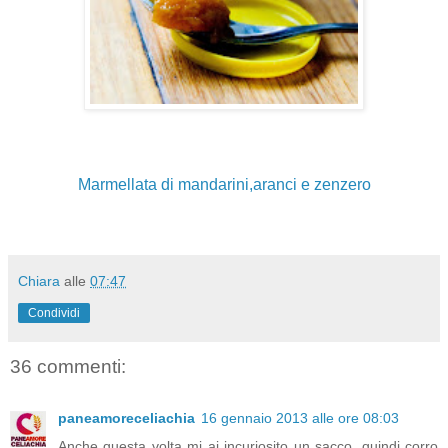
Marmellata di mandarini,aranci e zenzero
Chiara
alle
07:47
Condividi
36 commenti:
paneamoreceliachia
16 gennaio 2013 alle ore 08:03
Anche questa volta mi ai incuriosito un sacco, quindi corro