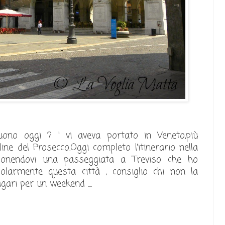
uono oggi ? " vi aveva portato in Veneto,più
ne del Prosecco.Oggi completo l'itinerario nella
oponendovi una passeggiata a Treviso che ho
larmente questa città , consiglio chi non la
ari per un weekend ....