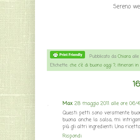
Sereno wee
Pubblicato da
Chiara
all
Etichette:
che c'è di buono oggi ?
,
itinerari in 
1
Max
28 maggio 2011 alle ore 06:4
Questi petti sono veramente buon
buona anche la salsa, mi intriga
più gli altri ingredienti. Una ricet
Rispondi