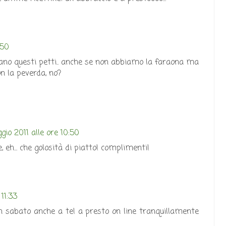
:50
ano questi petti.. anche se non abbiamo la faraona ma
on la peverda, no?
io 2011 alle ore 10:50
 eh... che golosità di piatto! complimenti!
11:33
n sabato anche a te! a presto on line tranquillamente