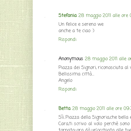
Stefania
28 maggio 2011 alle ore 
Un felice e sereno we
anche a te ciao :)
Rispondi
Anonymous
28 maggio 2011 alle o
Piazza dei Signori, riconosciuta al vo
Bellissima città....
Angelo
Rispondi
Betta
28 maggio 2011 alle ore 09
Sìì...Piazza della Signoria,che bella 
Cara,ti scrivo al volo perchè sono
tornata-ora dò un'occhiata alle tue