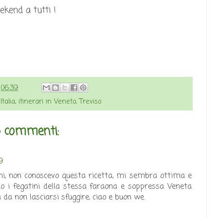
kend a tutti !
e
06:39
Italia
,
itinerari in Veneto
,
Treviso
6 commenti:
9
i, non conoscevo questa ricetta, mi sembra ottima e
no i fegatini della stessa faraona e soppressa Veneta
ta da non lasciarsi sfuggire, ciao e buon we.