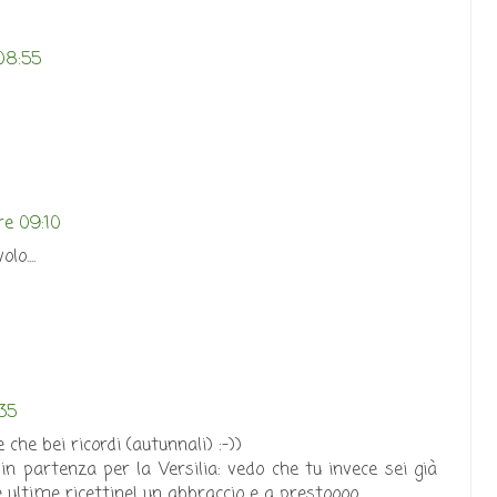
08:55
re 09:10
lo....
:35
e che bei ricordi (autunnali) :-))
 in partenza per la Versilia: vedo che tu invece sei già
 ultime ricettine! un abbraccio e a prestoooo...