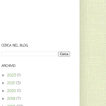
CERCA NEL BLOG
ARCHIVIO
2023
(1)
►
2021
(3)
►
2020
(1)
►
2019
(7)
►