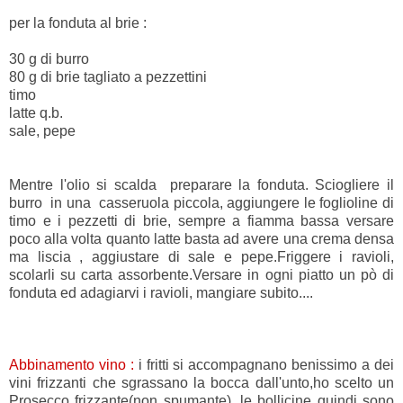
per la fonduta al brie :
30 g di burro
80 g di brie tagliato a pezzettini
timo
latte q.b.
sale, pepe
Mentre l'olio si scalda preparare la fonduta. Sciogliere il
burro in una casseruola piccola, aggiungere le foglioline di
timo e i pezzetti di brie, sempre a fiamma bassa versare
poco alla volta quanto latte basta ad avere una crema densa
ma liscia , aggiustare di sale e pepe.Friggere i ravioli,
scolarli su carta assorbente.Versare in ogni piatto un pò di
fonduta ed adagiarvi i ravioli, mangiare subito....
Abbinamento vino :
i fritti si accompagnano benissimo a dei
vini frizzanti che sgrassano la bocca dall'unto,ho scelto un
Prosecco frizzante(non spumante), le bollicine quindi sono