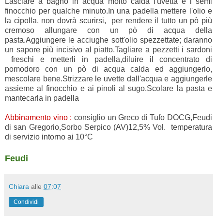
Lasciare a bagno in acqua molto calda l'uvetta e i semi
finocchio per qualche minuto.In una padella mettere l'olio e
la cipolla, non dovrà scurirsi, per rendere il tutto un pò più
cremoso allungare con un pò di acqua della
pasta.Aggiungere le acciughe sott'olio spezzettate; daranno
un sapore più incisivo al piatto.Tagliare a pezzetti i sardoni
freschi e metterli in padella,diluire il concentrato di
pomodoro con un pò di acqua calda ed aggiungerlo,
mescolare bene.Strizzare le uvette dall'acqua e aggiungerle
assieme al finocchio e ai pinoli al sugo.Scolare la pasta e
mantecarla in padella
Abbinamento vino :
consiglio un Greco di Tufo DOCG,Feudi
di san Gregorio,Sorbo Serpico (AV)12,5% Vol. temperatura
di servizio intorno ai 10°C
Feudi
Chiara
alle
07:07
Condividi