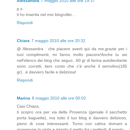
Alessandra
7 maggio 2010 alle ore 19:37
p.s.
ti ho inserita nel mio blogroller...
Rispondi
Chiara
7 maggio 2010 alle ore 20:32
@ Alessandra : che piacere averti qui da me,grazie per i
tuoi complimenti, mi fanno molto piacere!Anche tu sei
nell'elenco dei blog che seguo...60 gr di farina autolievitante
sono corretti, tieni conto che c'è anche il semolino(185
gr)...è davvero facile e deliziosa!
Rispondi
Marina
8 maggio 2010 alle ore 00:02
Ciao Chiara,
ti scopro ora per via della Provenza (geniale il sacchetto
porta baguette), ma tutto il tuo blog è davvero delizioso,
pieno di cose interessanti. Torno con calma domani a
proseguire la visita e intanto ti metto fra i preferiti. A presto