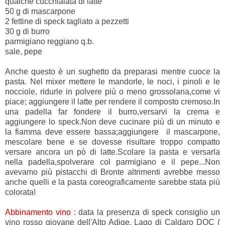
qualche cucchiaiata di latte
50 g di mascarpone
2 fettine di speck tagliato a pezzetti
30 g di burro
parmigiano reggiano q.b.
sale, pepe
Anche questo è un sughetto da preparasi mentre cuoce la
pasta. Nel mixer mettere le mandorle, le noci, i pinoli e le
nocciole, ridurle in polvere più o meno grossolana,come vi
piace; aggiungere il latte per rendere il composto cremoso.In
una padella far fondere il burro,versarvi la crema e
aggiungere lo speck.Non deve cucinare più di un minuto e
la fiamma deve essere bassa;aggiungere il mascarpone,
mescolare bene e se dovesse risultare troppo compatto
versare ancora un pò di latte.Scolare la pasta e versarla
nella padella,spolverare col parmigiano e il pepe...Non
avevamo più pistacchi di Bronte altrimenti avrebbe messo
anche quelli e la pasta coreograficamente sarebbe stata più
colorata!
Abbinamento vino :
data la presenza di speck consiglio un
vino rosso giovane dell'Alto Adige, Lago di Caldaro DOC (