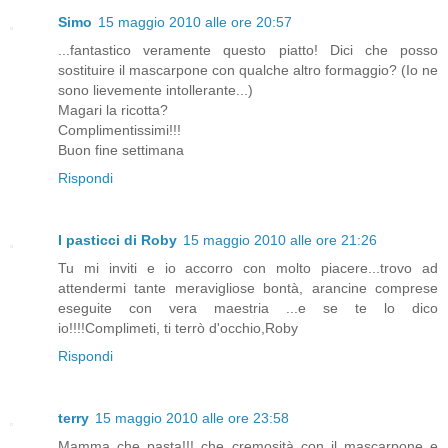
Simo
15 maggio 2010 alle ore 20:57
...fantastico veramente questo piatto! Dici che posso
sostituire il mascarpone con qualche altro formaggio? (Io ne
sono lievemente intollerante...)
Magari la ricotta?
Complimentissimi!!!
Buon fine settimana
Rispondi
I pasticci di Roby
15 maggio 2010 alle ore 21:26
Tu mi inviti e io accorro con molto piacere...trovo ad
attendermi tante meravigliose bontà, arancine comprese
eseguite con vera maestria ...e se te lo dico
io!!!!Complimeti, ti terrò d'occhio,Roby
Rispondi
terry
15 maggio 2010 alle ore 23:58
Mamma che pasta!!! che cremosità con il mascarpone e