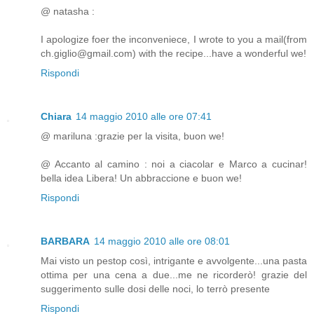
@ natasha :
I apologize foer the inconveniece, I wrote to you a mail(from
ch.giglio@gmail.com) with the recipe...have a wonderful we!
Rispondi
Chiara
14 maggio 2010 alle ore 07:41
@ mariluna :grazie per la visita, buon we!
@ Accanto al camino : noi a ciacolar e Marco a cucinar!
bella idea Libera! Un abbraccione e buon we!
Rispondi
BARBARA
14 maggio 2010 alle ore 08:01
Mai visto un pestop così, intrigante e avvolgente...una pasta
ottima per una cena a due...me ne ricorderò! grazie del
suggerimento sulle dosi delle noci, lo terrò presente
Rispondi