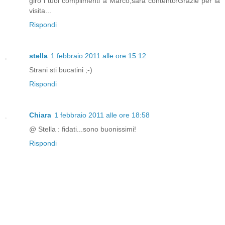
giro i tuoi complimenti a Marco,sarà contento!Grazie per la
visita...
Rispondi
stella
1 febbraio 2011 alle ore 15:12
Strani sti bucatini ;-)
Rispondi
Chiara
1 febbraio 2011 alle ore 18:58
@ Stella : fidati...sono buonissimi!
Rispondi