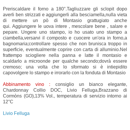
Preriscaldare il forno a 180°.Tagliuzzare gli sclopit dopo
averli ben strizzati e aggiungerli alla besciamella,nulla vieta
di mettere un pò di Montasio grattugiato anche
qui. Aggiungere le uova intere , mescolare bene , salare e
pepare. Ungere uno stampo, io ho usato uno stampo a
ciambella,versarvi il composto e cuocere un'ora in forno,a
bagnomaria;controllare spesso che non brunisca troppo in
superficie, eventualmente coprire con carta di alluminio.Nel
frattempo sciogliere nella panna e latte il montasio e
scaldarlo a microonde per qualche secondo;dovrà essere
cremoso; una volta che lo sformato si è intiepidito
capovolgere lo stampo e irrorarlo con la fonduta di Montasio
Abbinamento vino :
consiglio un bianco elegante,
Chardonnay Collio DOC, Livio Felluga,Brazzano di
Cormòns (GO),13% Vol., temperatura di servizio intorno ai
12°C
Livio Felluga