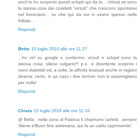
anch'io ho scoperto questi sclopit qui da te... chissà se sono
la stessa cosa dei cosidetti "virzulì" che crescono spontanei
nel bresciano... so che qui da noi si usano spesso nelle
frittate...
Rispondi
Betta
10 luglio 2010 alle ore 11:27
...ho ctrl su google e confermo: virzulì e sclopit sono la
stessa cosa, silene vulgaris!!! p.s.: è divertente scoprire i
nomi dialettali ed, a volte, le affinità lessicali anche in regioni
diverse..certo, in qs caso i due termini non si assomigliano
per nulla!
Rispondi
Chiara
10 luglio 2010 alle ore 11:33
@ Betta : nella zona di Padova li chiamano carletti...sempre
Silene è!Buon fine settimana, qui fa un caldo opprimente!
Rispondi