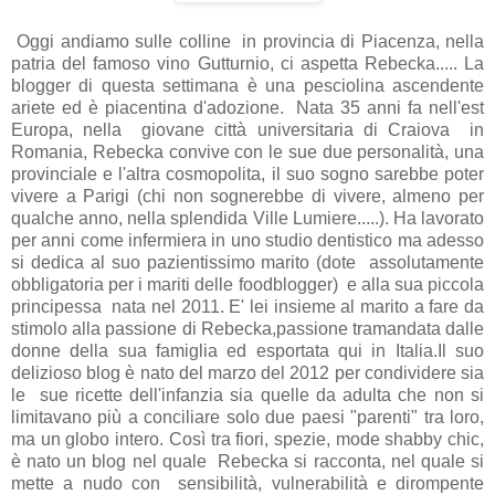
Oggi andiamo sulle colline in provincia di Piacenza, nella
patria del famoso vino Gutturnio, ci aspetta Rebecka..... La
blogger di questa settimana è una pesciolina ascendente
ariete ed è piacentina d'adozione. Nata 35 anni fa nell'est
Europa, nella giovane città universitaria di Craiova in
Romania, Rebecka convive con le sue due personalità, una
provinciale e l'altra cosmopolita, il suo sogno sarebbe poter
vivere a Parigi (chi non sognerebbe di vivere, almeno per
qualche anno, nella splendida Ville Lumiere.....). Ha lavorato
per anni come infermiera in uno studio dentistico ma adesso
si dedica al suo pazientissimo marito (dote assolutamente
obbligatoria per i mariti delle foodblogger) e alla sua piccola
principessa nata nel 2011. E' lei insieme al marito a fare da
stimolo alla passione di Rebecka,passione tramandata dalle
donne della sua famiglia ed esportata qui in Italia.Il suo
delizioso blog è nato del marzo del 2012 per condividere sia
le sue ricette dell'infanzia sia quelle
da adulta che non si
limitavano più a conciliare solo due paesi "parenti" tra loro,
ma un globo intero. Così tra fiori, spezie, mode shabby chic,
è nato un blog nel quale Rebecka si racconta, nel quale si
mette a nudo con sensibilità, vulnerabilità e dirompente