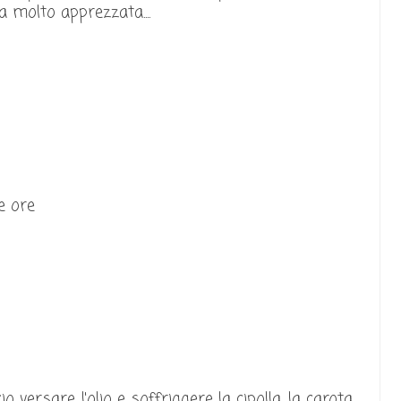
 molto apprezzata....
e ore
 versare l'olio e soffriggere la cipolla, la carota