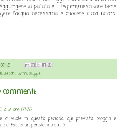
.Aggiungere la patata e i legumi,mescolare bene
gere l'acqua necessaria e cuocere circa un'ora,
e
07:45
lli secchi
,
primi
,
zuppe
0 commenti:
 alle ore 07:32
ci vuole in questo periodo, qui prevista pioggia e
 ci faccio un pensierino su ;-)