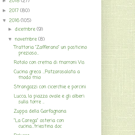
2018
(27)
►
2017
(80)
►
2016
(105)
▼
dicembre
(9)
►
novembre
(8)
▼
Trattoria "Zafferano" un posticino
prezioso....
Rotolo con crema di marroni Vis
Cucina greca ....Patzarosalata a
modo mio
Strangozzi con cicerchie e porcini
Lucca, la piazza ovale e gli alberi
sulla torre ...
Zuppa della Garfagnana
"La Carega" osteria con
cucina....triestina doc