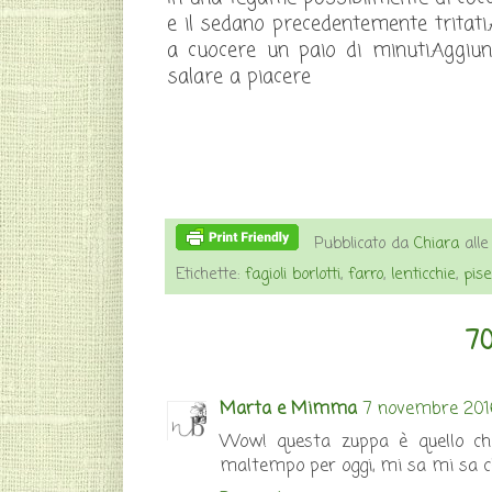
e il sedano precedentemente tritati
a cuocere un paio di minuti.Aggiun
salare a piacere
Pubblicato da
Chiara
all
Etichette:
fagioli borlotti
,
farro
,
lenticchie
,
pise
7
Marta e Mimma
7 novembre 2016
Wow! questa zuppa è quello che 
maltempo per oggi, mi sa mi sa che