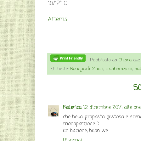
10/12° C
Attems
Pubblicato da
Chiara
all
Etichette:
Bonquartì Mauri
,
collaborazioni
,
pat
50
Federica
12 dicembre 2014 alle or
che bella proposta gustosa e sceno
monoporzione :)
un bacione, buon we
Rispondi