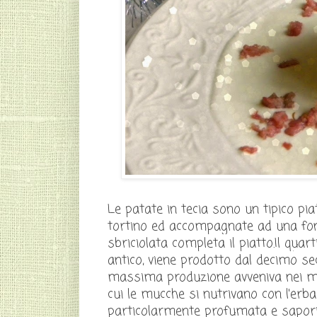
Le patate in tecia sono un tipico pia
tortino ed accompagnate ad una fo
sbriciolata completa il piatto.Il qu
antico, viene prodotto dal decimo se
massima produzione avveniva nei mes
cui le mucche si nutrivano con l'erba
particolarmente profumata e sapori