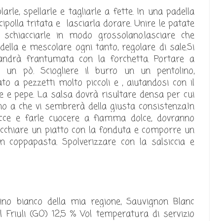
arle, spellarle e tagliarle a fette. In una padella
cipolla tritata e lasciarla dorare. Unire le patate
 schiacciarle in modo grossolano.lasciare che
ella e mescolare ogni tanto, regolare di sale.Si
ndrà frantumata con la forchetta. Portare a
re un pò.
Sciogliere il burro un un pentolino,
to a pezzetti molto piccoli e , aiutandosi con il
sale e pepe. La salsa dovrà risultare densa per cui
ino a che vi sembrerà della giusta consistenza.
In
lsicce e farle cuocere a fiamma dolce, dovranno
ecchiare un piatto con la fonduta e comporre un
n coppapasta. Spolverizzare con la salsiccia e
Sauvignon Blanc
ino bianco della mia regione,
 Friuli (GO) 12,5 % Vol temperatura di servizio