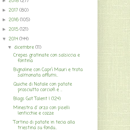
2018
(27)
►
2017
(80)
►
2016
(105)
►
2015
(121)
►
2014
(144)
▼
dicembre
(11)
▼
Crepes gratinate con salsiccia e
fontina
Bignoline con Caprì Mauri e trota
salmonata affumi...
Quiche di Natale con patate
prosciutto carciofi e ...
Blogs Got Talent ! (124)
Minestra d' orzo con piselli
lenticchie e cozze
Tortino di patate in tecia alla
triestina su fondu...