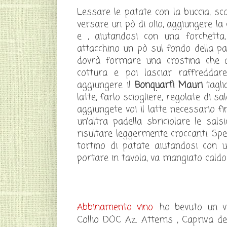
Lessare le patate con la buccia, scol
versare un pò di olio, aggiungere la 
e , aiutandosi con una forchetta,
attacchino un pò sul fondo della pad
dovrà formare una crostina che a
cottura e poi lasciar raffredda
aggiungere il
Bonquartì Mauri
taglia
latte, farlo sciogliere, regolate di 
aggiungete voi il latte necessario f
un'altra padella sbriciolare le sa
risultare leggermente croccanti. Sp
tortino di patate aiutandosi con u
portare in tavola, va mangiato caldo
Abbinamento vino :
ho bevuto un v
Collio DOC Az. Attems , Capriva del