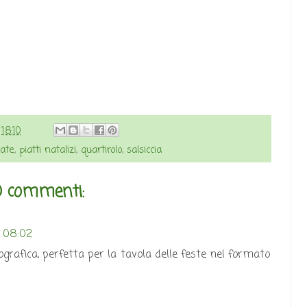
e
18:10
ate
,
piatti natalizi
,
quartirolo
,
salsiccia
 commenti:
e 08:02
grafica, perfetta per la tavola delle feste nel formato