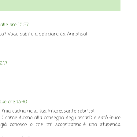
alle ore 10:57
? Vado subito a sbirciare da Annalisa!
2:17
lle ore 13:40
a mia cucina nella tua interessante rubrica!
...come dicono alla consegna degli oscar!) e sarò felice
 già conosco o che mi scopriranno...è una stupenda