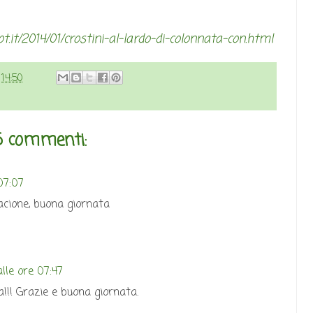
ot.it/2014/01/crostini-al-lardo-di-colonnata-con.html
e
14:50
 commenti:
07:07
acione, buona giornata
lle ore 07:47
!!! Grazie e buona giornata.