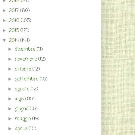
2018
(27)
►
2017
(80)
►
2016
(105)
►
2015
(121)
►
2014
(144)
▼
dicembre
(11)
►
novembre
(12)
►
ottobre
(12)
►
settembre
(10)
►
agosto
(12)
►
luglio
(15)
►
giugno
(10)
►
maggio
(14)
►
aprile
(10)
►