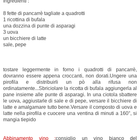
Ingredienti :
8 fette di pancarrè tagliate a quadrotti
1 ricottina di bufala
una dozzina di punte di asparagi
3 uova
un bicchiere di latte
sale, pepe
tostare leggermente in forno i quadrotti di pancarrè,
dovranno essere appena croccanti, non dorati.Ungere una
pirofila e distribuirli un pò alla rifusa non
ordinatamente...Sbriciolare la ricotta di bufala aggiungerla al
pane insieme alle punte di asparagi.
In una ciotola sbattere
le uova, aggiustarle di sale e di pepe, versare il bicchiere di
latte e amalgamare tutto bene.Versare il composto di uova e
latte nella pirofila e cuocere una ventina di minuti a 160°, si
mangia tiepido
Abbinamento vino :
consiglio un vino bianco del