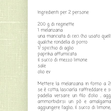
Ingredienti per 2 persone
200 g di reginette
1 melanzana
una manciata di ceci (ho usato quelli
qualche rondella di porro
1/ spicchio di aglio
paprika affumicata
il succo di mezzo limone
sale
olio ev
Mettere la melanzana in forno a 2
se è cotta, lasciarla raffreddare e s
padella versare un filo d'olio , ag
ammorbidirsi un pò e amalgamars
aggiungere l'aglio, il succo di limon