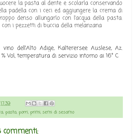
Cuocere la pasta al dente e scolarla conservando
lla padella con i ceci ed aggiungere la crema di
oppo denso allungarlo con l'acqua della pasta.
con i pezzetti di buccia della melanzana
vino dell'Alto Adige, Kalterersee Auslese, Az.
 % Vol, temperatura di servizio intorno ai 16° C
e
17:39
ta
,
pasta
,
porri
,
primi
,
semi di sesamo
 commenti: