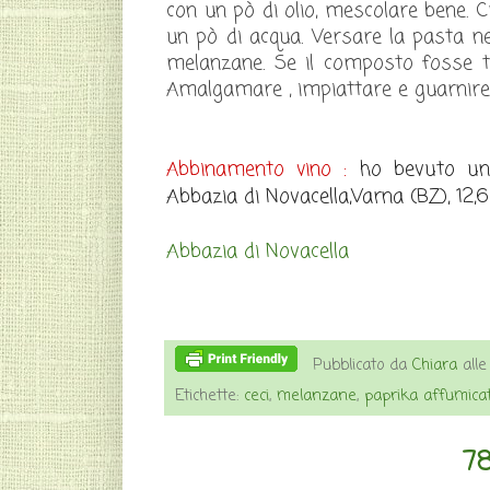
con un pò di olio, mescolare bene. 
un pò di acqua. Versare la pasta ne
melanzane. Se il composto fosse tr
Amalgamare , impiattare e guarnire 
ho bevuto un 
Abbinamento vino :
Abbazia di Novacella,Varna (BZ), 12,6
Abbazia di Novacella
Pubblicato da
Chiara
all
Etichette:
ceci
,
melanzane
,
paprika affumica
78