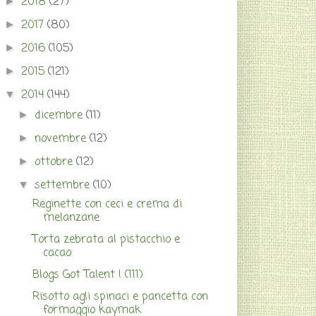
2018
(27)
►
2017
(80)
►
2016
(105)
►
2015
(121)
►
2014
(144)
▼
dicembre
(11)
►
novembre
(12)
►
ottobre
(12)
►
settembre
(10)
▼
Reginette con ceci e crema di
melanzane
Torta zebrata al pistacchio e
cacao
Blogs Got Talent ! (111)
Risotto agli spinaci e pancetta con
formaggio kaymak