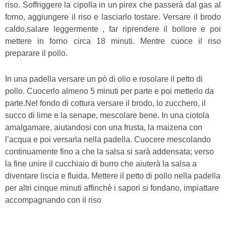
riso. Soffriggere la cipolla in un pirex che passerà dal gas al
forno, aggiungere il riso e lasciarlo tostare. Versare il brodo
caldo,salare leggermente , far riprendere il bollore e poi
mettere in forno circa 18 minuti. Mentre cuoce il riso
preparare il pollo.
In una padella versare un pò di olio e rosolare il petto di
pollo. Cuocerlo almeno 5 minuti per parte e poi metterlo da
parte.Nel fondo di cottura versare il brodo, lo zucchero, il
succo di lime e la senape, mescolare bene. In una ciotola
amalgamare, aiutandosi con una frusta, la maizena con
l’acqua e poi versarla nella padella. Cuocere mescolando
continuamente fino a che la salsa si sarà addensata; verso
la fine unire il cucchiaio di burro che aiuterà la salsa a
diventare liscia e fluida. Mettere il petto di pollo nella padella
per altri cinque minuti affinchè i sapori si fondano, impiattare
accompagnando con il riso