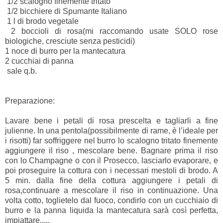
1/2 scalogno finemente tritato
1/2 bicchiere di Spumante Italiano
1 l di brodo vegetale
2 boccioli di rosa(mi raccomando usate SOLO rose
biologiche, cresciute senza pesticidi)
1 noce di burro per la mantecatura
2 cucchiai di panna
sale q.b.
Preparazione:
Lavare bene i petali di rosa prescelta e tagliarli a fine
julienne. In una pentola(possibilmente di rame, è l’ideale per
i risotti) far soffriggere nel burro lo scalogno tritato finemente
aggiungere il riso , mescolare bene. Bagnare prima il riso
con lo Champagne o con il Prosecco, lasciarlo evaporare, e
poi proseguire la cottura con i necessari mestoli di brodo. A
5 min. dalla fine della cottura aggiungere i petali di
rosa,continuare a mescolare il riso in continuazione. Una
volta cotto, toglietelo dal fuoco, condirlo con un cucchiaio di
burro e la panna liquida la mantecatura sarà così perfetta,
impiattare.....