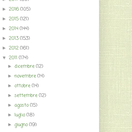
2016
(105)
►
2015
(121)
►
2014
(144)
►
2013
(153)
►
2012
(161)
►
2011
(174)
▼
dicembre
(12)
►
novembre
(14)
►
ottobre
(14)
►
settembre
(12)
►
agosto
(15)
►
luglio
(18)
►
giugno
(19)
►