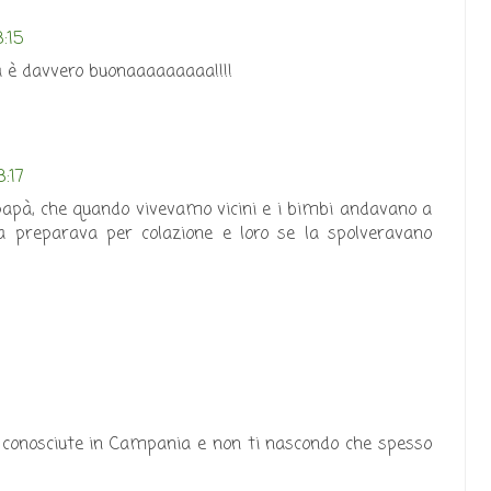
8:15
ta è davvero buonaaaaaaaaa!!!!
8:17
 papà, che quando vivevamo vicini e i bimbi andavano a
ela preparava per colazione e loro se la spolveravano
 ho conosciute in Campania e non ti nascondo che spesso