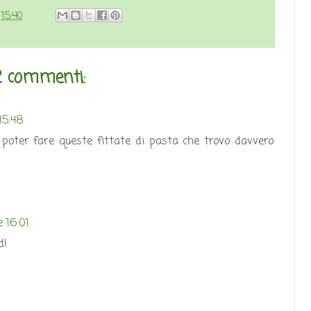
e
15:40
 commenti:
15:48
 poter fare queste fittate di pasta che trovo davvero
e 16:01
d!