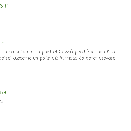
16:44
:45
o la frittata con la pasta?! Chissà perchè a casa mia
potrei cuocerne un pò in più in modo da poter provare
16:45
a!