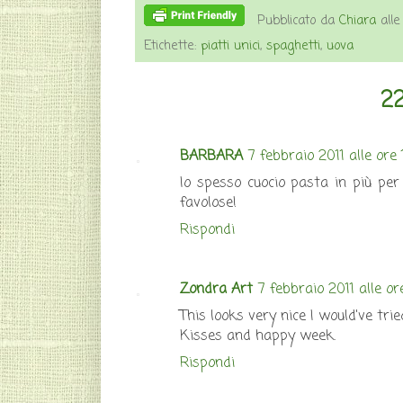
Pubblicato da
Chiara
all
Etichette:
piatti unici
,
spaghetti
,
uova
22
BARBARA
7 febbraio 2011 alle ore 
Io spesso cuocio pasta in più per
favolose!
Rispondi
Zondra Art
7 febbraio 2011 alle or
This looks very nice I would've trie
Kisses and happy week.
Rispondi