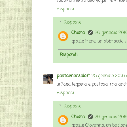
l'abbinamento allo yogurt è vincent
Rispondi
Risposte
Chiara
26 gennaio 2016
grazie Irene, un abbraccio !
Rispondi
pastaenonsolo.it
25 gennaio 2016 a
un'idea leggera e gustosa, ma anch
Rispondi
Risposte
Chiara
26 gennaio 2016
grazie Giovanna, un bacione