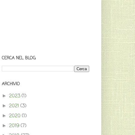
CERCA NEL BLOG
ARCHIVIO
2023
(1)
►
2021
(3)
►
2020
(1)
►
2019
(7)
►