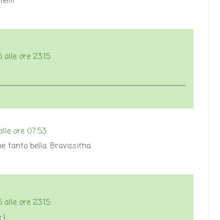
e!!!!
 alle ore 23:15
lle ore 07:53
e tanto bella. Bravissima.
 alle ore 23:15
 !