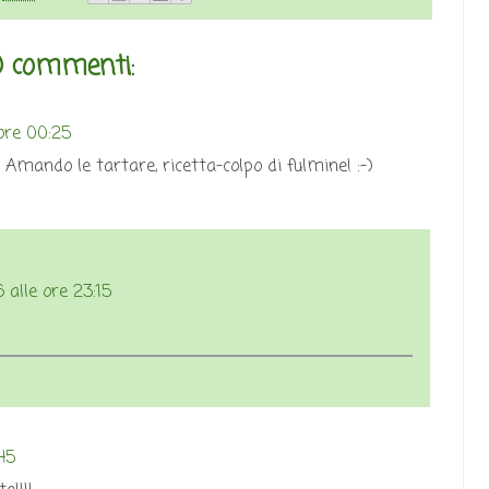
 commenti:
ore 00:25
 Amando le tartare, ricetta-colpo di fulmine! :-)
 alle ore 23:15
45