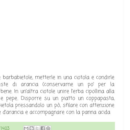
e barbabietole, metterle in una ciotola e condirle
zeste di arancia (conservarne un po' per la
ne. In un'altra ciotole unire l'erba cipollina alla
 e pepe.. Disporre su un piatto un coppapasta,
ietola pressandolo un pò, sfilare con attenzione
te d'arancia e accompagnare con la panna acida
e
14:03