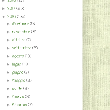
2018
(27)
►
2017
(80)
►
2016
(105)
▼
dicembre
(9)
►
novembre
(8)
►
ottobre
(7)
►
settembre
(8)
►
agosto
(10)
►
luglio
(14)
►
giugno
(7)
►
maggio
(8)
►
aprile
(8)
►
marzo
(8)
►
febbraio
(7)
►