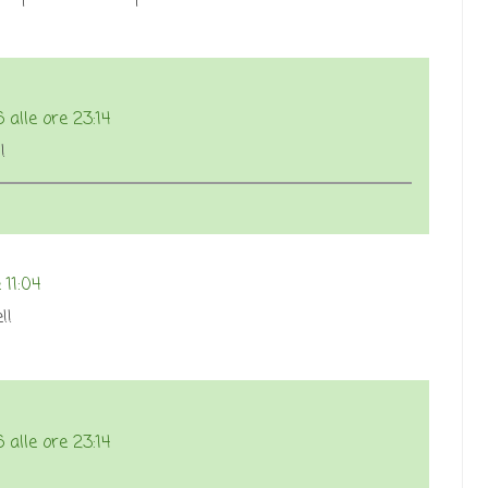
 alle ore 23:14
!
 11:04
!!
 alle ore 23:14