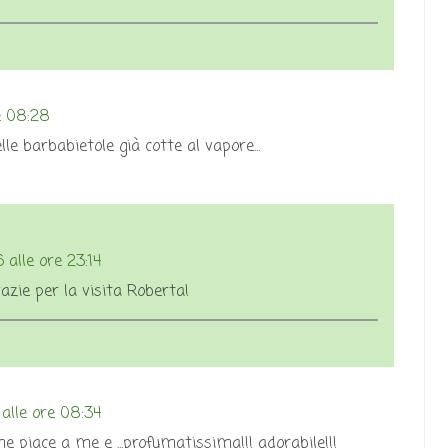
e 08:28
le barbabietole già cotte al vapore...
 alle ore 23:14
razie per la visita Roberta!
alle ore 08:34
e piace a me e ...profumatissima!!! adorabile!!!