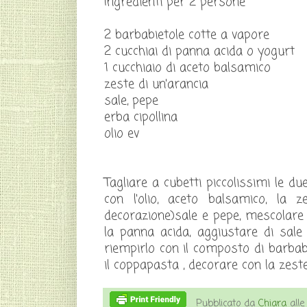
Ingredienti per 2 persone
2 barbabietole cotte a vapore
2 cucchiai di panna acida o yogurt
1 cucchiaio di aceto balsamico
zeste di un'arancia
sale, pepe
erba cipollina
olio ev
Tagliare a cubetti piccolissimi le du
con l'olio, aceto balsamico, la 
decorazione)sale e pepe, mescolare be
la panna acida, aggiustare di sale
riempirlo con il composto di barbab
il coppapasta , decorare con la zes
Pubblicato da
Chiara
all