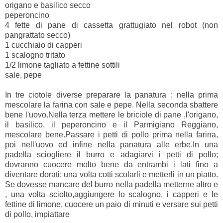
origano e basilico secco
peperoncino
4 fette di pane di cassetta grattugiato nel robot (non
pangrattato secco)
1 cucchiaio di capperi
1 scalogno tritato
1/2 limone tagliato a fettine sottili
sale, pepe
In tre ciotole diverse preparare la panatura : nella prima
mescolare la farina con sale e pepe. Nella seconda sbattere
bene l'uovo.Nella terza mettere le briciole di pane ,l'origano,
il basilico, il peperoncino e il Parmigiano Reggiano,
mescolare bene.Passare i petti di pollo prima nella farina,
poi nell'uovo ed infine nella panatura alle erbe.In una
padella sciogliere il burro e adagiarvi i petti di pollo;
dovranno cuocere molto bene da entrambi i lati fino a
diventare dorati; una volta cotti scolarli e metterli in un piatto.
Se dovesse mancare del burro nella padella metterne altro e
, una volta sciolto,aggiungere lo scalogno, i capperi e le
fettine di limone, cuocere un paio di minuti e versare sui petti
di pollo, impiattare