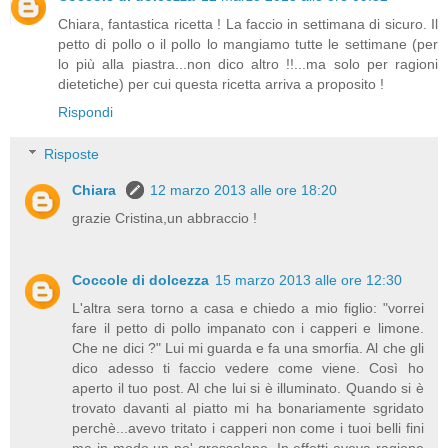
Chiara, fantastica ricetta ! La faccio in settimana di sicuro. Il
petto di pollo o il pollo lo mangiamo tutte le settimane (per
lo più alla piastra...non dico altro !!...ma solo per ragioni
dietetiche) per cui questa ricetta arriva a proposito !
Rispondi
Risposte
Chiara
12 marzo 2013 alle ore 18:20
grazie Cristina,un abbraccio !
Coccole di dolcezza
15 marzo 2013 alle ore 12:30
L'altra sera torno a casa e chiedo a mio figlio: "vorrei
fare il petto di pollo impanato con i capperi e limone.
Che ne dici ?" Lui mi guarda e fa una smorfia. Al che gli
dico adesso ti faccio vedere come viene. Così ho
aperto il tuo post. Al che lui si è illuminato. Quando si è
trovato davanti al piatto mi ha bonariamente sgridato
perchè...avevo tritato i capperi non come i tuoi belli fini
ma in modo un po' grossolano. In effetti aveva ragione