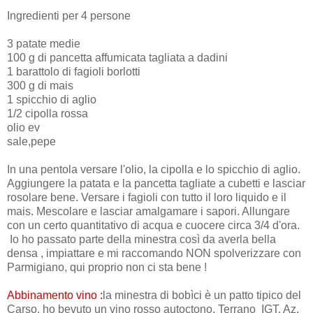
Ingredienti per 4 persone
3 patate medie
100 g di pancetta affumicata tagliata a dadini
1 barattolo di fagioli borlotti
300 g di mais
1 spicchio di aglio
1/2 cipolla rossa
olio ev
sale,pepe
In una pentola versare l'olio, la cipolla e lo spicchio di aglio.
Aggiungere la patata e la pancetta tagliate a cubetti e lasciar
rosolare bene. Versare i fagioli con tutto il loro liquido e il
mais. Mescolare e lasciar amalgamare i sapori. Allungare
con un certo quantitativo di acqua e cuocere circa 3/4 d'ora.
Io ho passato parte della minestra così da averla bella
densa , impiattare e mi raccomando NON spolverizzare con
Parmigiano, qui proprio non ci sta bene !
Abbinamento vino :
la minestra di bobìci è un patto tipico del
Carso, ho bevuto un vino rosso autoctono, Terrano IGT, Az.