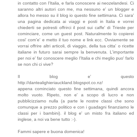
in contatto con l'Italia, e farla conoscere ai neozelandesi. Ci
saranno altri autori con me, ma nessuno e' un blogger e
allora ho messo su il blog io questo fine settimana. Ci sara'
una pagina dedicata ai viaggi e posti in Italia e vorrei
chiederti se potresti offrirci il post sui caffe' di Trieste per
cominciare, come un guest post. Naturalmente lo copierei
cosi' com'e' e metto il tuo nome e link ecc. Ovviamente se
vorrai offrire altri articoli, di viaggio, della tua citta' o ricette
italiane in futuro sarai sempre la benvenuta. L'importante
per noi e' far conoscere meglio l'Italia e chi meglio puo' farlo
se non chi ci vive?
Il blog e' questo
http://dantealighieriauckland.blogspot.co.nz/
appena cominciato questo fine settimana, quindi ancora
molto vuoto. Ripeto, non e' a scopo di lucro e non
pubblicizziamo nulla (a parte le nostre classi che sono
comunque a prezzo politico e con i guadagni finanziamo le
classi per i bambini). il blog e' un misto fra italiano ed
inglese, a noi va bene tutto :-).
Fammi sapere e buona domenica!