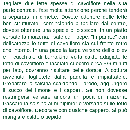
Tagliare due fette spesse di cavolfiore nella sua
parte centrale. fate molta attenzione perchè tenderà
a separarsi in cimette. Dovete ottenere delle fette
ben strutturate cominciando a tagliare dal centro,
dovete ottenere una specie di bistecca. In un piatto
versate la maizena,il sale ed il pepe. "Impanate" con
delicatezza le fette di cavolfiore sia sul fronte retro
che intorno. In una padella larga versare dell'olio ev
e il cucchiaio di burro.Una volta caldo adagiate le
fette di cavolfiore e lasciate cuocere circa 5/6 minuti
per lato, dovranno risultare belle dorate. A cottura
avvenuta toglietele dalla padella e impiattatele.
Preparare la salsina scaldando il brodo, aggiungere
il succo del limone e i capperi. Se non dovesse
restringersi versare ancora un poca di maizena.
Passare la salsina al minipimer e versarla sulle fette
di cavolfiore. Decorare con qualche cappero. Si può
mangiare caldo o tiepido