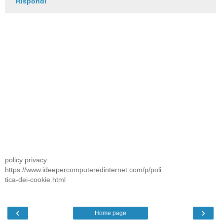
Rispondi
policy privacy
https://www.ideepercomputeredinternet.com/p/poli
tica-dei-cookie.html
‹
›
Home page