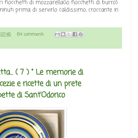
 fiocchetti di mozzarella(io fiocchetti di burro)
inuti prima di servirlo caldissimo, croccante in
e
07:46
64 commenti:
etta... ( 7 ) " Le memorie di
cezie e ricette di un prete
pette di Sant'Odorico