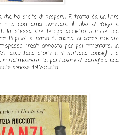
a che ho scelto di proporvi. E' tratta da un libro
me me, non ama sprecare il cibo di frigo e
iotti la stessa che tempo addietro scrisse con
nzi Popolo" si parla di cucina, di come riciclare
rti,spesso creati apposta per poi cimentarsi in
Si raccontano storie e si scrivono consigli , lo
cana,l'atmosfera in particolare di Saragiolo una
sante senese dell'Amiata.