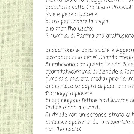
mozzarella o formaggi freschi misti
prosciutto cotto (ho usato Prosciut
sale e pepe a piacere
burro per ungere la teglia
olio (non l'ho usato)
2 cucchiai di Parmigiano grattugiato
Si sbattono le uova salate e leggerm
incorporandolo bene( Usando meno la
Si imbevono con questo liquido 6 del
quantitativo)prima di disporle a fo
piccola(la mia era media) pirofila i
Si distribuisce sopra al pane uno st
formaggi a piacere
Si aggiungono fettine sottilissime d
fettine e non a cubetti
Si chiude con un secondo strato di 
si finisce spolverando la superficie c
non l'ho usato)