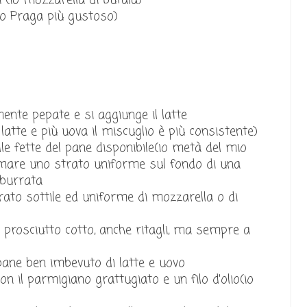
 (io mozzarella di bufala)
to Praga più gustoso)
ente pepate e si aggiunge il latte
tte e più uova il miscuglio è più consistente)
le fette del pane disponibile(io metà del mio
rmare uno strato uniforme sul fondo di una
mburrata
rato sottile ed uniforme di mozzarella o di
i prosciutto cotto, anche ritagli, ma sempre a
bane ben imbevuto di latte e uovo
on il parmigiano grattugiato e un filo d'olio(io