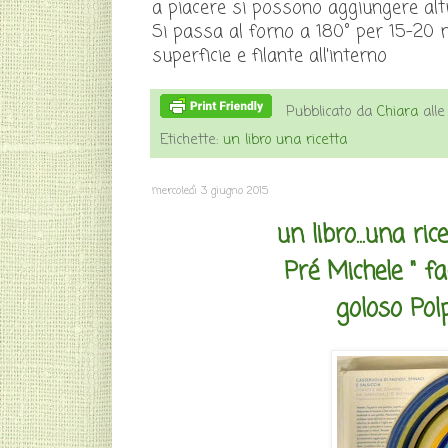
a piacere si possono aggiungere altri
Si passa al forno a 180° per 15-20 m
superficie e filante all'interno
Pubblicato da
Chiara
all
Etichette:
un libro una ricetta
mercoledì 3 giugno 2015
un libro...una ric
Pré Michele " fa
goloso Pol