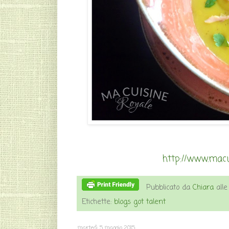
http://www.macu
Pubblicato da
Chiara
all
Etichette:
blogs got talent
martedì 5 maggio 2015