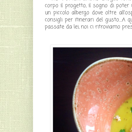
corpo il progetto, il sogno di pote
un piccolo albergo dove oltre all'os
consigli per itinerari del gusto.....
passate da lei, noi ci ritroviamo pres