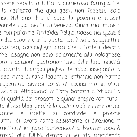
essere servito a tutta la numerosa famiglia. Lei
la certezza che quei gesti non fossero solo
nde.....Nel suo dna ci sono la polenta e muset
niele tipici del Friuli Venezia Giulia ma anche il
 con patatine fritte)del Belgio, paese nel quale è
mbardia scopre che la pasta non è solo spaghetti e
cheri, conchiglie,impara che i tortelli devono
che lasagne non solo solamente alla bolognese,
oro tradizioni gastronomiche, delle loro unicità.
 marito, di origini pugliesi, le abbia insegnato la
esso cime di rapa, legumi e lenticchie non hanno
frequentato diversi corsi di cucina ma le piace
a scuola "Altopalato" di Tony Sarcina a Milano.La
i qualità dei prodotti e quindi sceglie con cura i
to il suo blog perchè la cucina può essere anche
amite le ricette, si condivide le proprie
'anni di lavoro come assistente di direzione in
 mettersi in gioco iscrivendosi al Master Food &
ica) allo IULM, dentro di lei sta prendendo