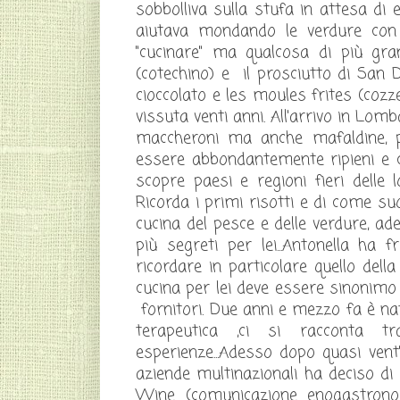
sobbolliva sulla stufa in attesa di 
aiutava mondando le verdure con 
"cucinare" ma qualcosa di più gra
(cotechino) e il prosciutto di San Da
cioccolato e les moules frites (cozze
vissuta venti anni. All'arrivo in Lo
maccheroni ma anche mafaldine, pac
essere abbondantemente ripieni e 
scopre paesi e regioni fieri delle l
Ricorda i primi risotti e di come suo
cucina del pesce e delle verdure, ad
più segreti per lei...Antonella ha 
ricordare in particolare quello dell
cucina per lei deve essere sinonimo d
fornitori. Due anni e mezzo fa è na
terapeutica ,ci si racconta tr
esperienze...Adesso dopo quasi vent
aziende multinazionali ha deciso di
Wine (comunicazione enogastronom