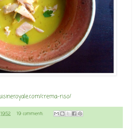
isineroyale.com/crema-riso/
e
19:52
19 commenti: